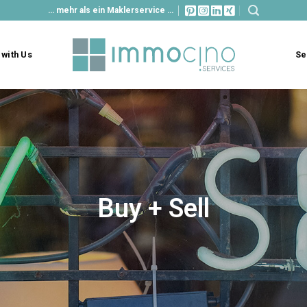
… mehr als ein Maklerservice …
with Us
Se
Buy + Sell