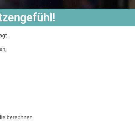
tzengefühl!
agt.
gen,
lie berechnen.