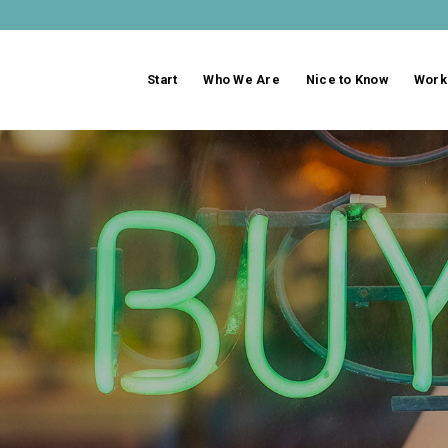
Start
Who We Are
Nice to Know
Work 