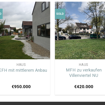
D
SOLD
HAUS
HAUS
MFH zu verkaufen
EFH mit mittlerem Anbau
Villenviertel NU
€
950.000
€
420.000