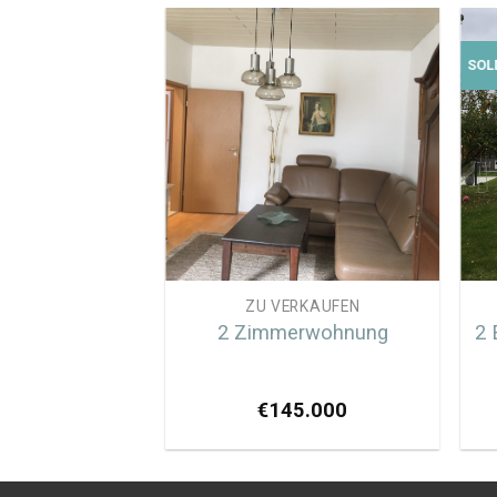
SOL
RKAUFEN
ZU VERKAUFEN
bus autem
2 Zimmerwohnung
2 
t aut officiis
00.000
€
145.000