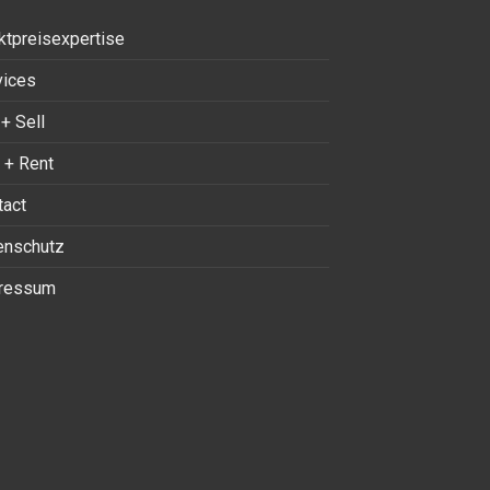
ktpreisexpertise
vices
+ Sell
 + Rent
tact
enschutz
ressum